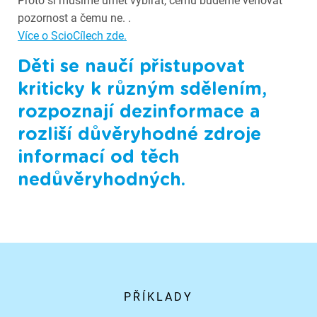
Proto si musíme umět vybírat, čemu budeme věnovat
pozornost a čemu ne. .
Více o ScioCílech zde.
Děti se naučí přistupovat
kriticky k různým sdělením,
rozpoznají dezinformace a
rozliší důvěryhodné zdroje
informací od těch
nedůvěryhodných.
PŘÍKLADY