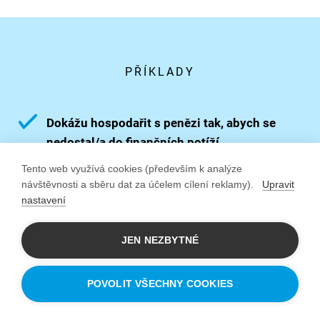
PŘÍKLADY
Dokážu hospodařit s penězi tak, abych se
nedostal/a do finančních potíží.
Tento web využívá cookies (především k analýze
Znám pravidla efektivního time
návštěvnosti a sběru dat za účelem cílení reklamy).
Upravit
managementu.
nastavení
Smysluplně naplňuji volný čas.
JEN NEZBYTNÉ
POVOLIT VŠECHNY COOKIES