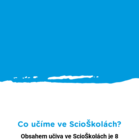
Co učíme ve ScioŠkolách?
Obsahem učiva ve ScioŠkolách je 8