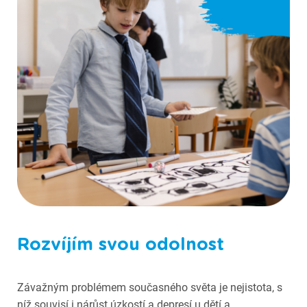
Fotografie ze Scioškoly
Rozvíjím svou odolnost
Závažným problémem současného světa je nejistota, s
níž souvisí i nárůst úzkostí a depresí u dětí a