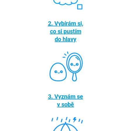
2. Vybírám si,
co si pustím
do hlavy
3. Vyznám se
v sobě