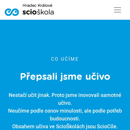
// Required for the URL normalization helper
CO UČÍME
Přepsali jsme učivo
Nestačí učit jinak. Proto jsme inovovali samotné
učivo.
Neučíme podle osnov minulosti, ale podle potřeb
budoucnosti.
Obsahem učiva ve ScioŠkolách jsou ScioCíle.